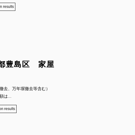
n results
都豊島区 家屋
植栽庭石撤去、万年塀撤去等含む）
...
on results