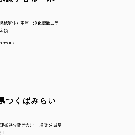
し併用機械解体）車庫・浄化槽撤去等
額...
n results
県つくばみらい
費・運搬処分費等含む） 場所 茨城県
...