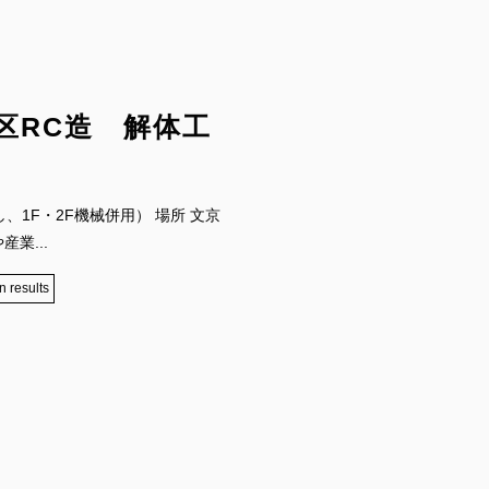
区RC造 解体工
壊し、1F・2F機械併用） 場所 文京
業...
n results