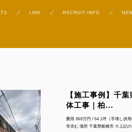
お問い合わせ
LTS
LINK
RECRUIT-INFO
NE
採用情報
不動産事業（すぎの
Googleレビュー
【施工事例】千葉
体工事｜柏...
費用 369万円 / 54.1坪（手壊
等含む 場所 千葉県船橋市 ※上記の金