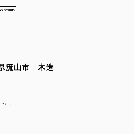
on results
県流山市 木造
 results