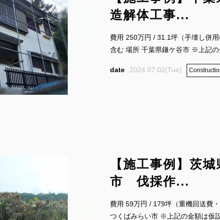
造解体工事...
費用 250万円 / 31.1坪（手壊
含む 場所 千葉県鎌ケ谷市 ※上記の金
2024.07.02(Tue)
Constructio
【施工事例】茨城
市 伐採作...
費用 59万円 / 179坪（重機回送
つくばみらい市 ※上記の金額は仮設工