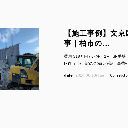
【施工事例】文京
事｜柏市の...
費用 318万円 / 54坪（2F・3F手
区向丘 ※上記の金額は仮設工事費や産
FOLLOW US:
2024.06.18(Tue)
Constructio