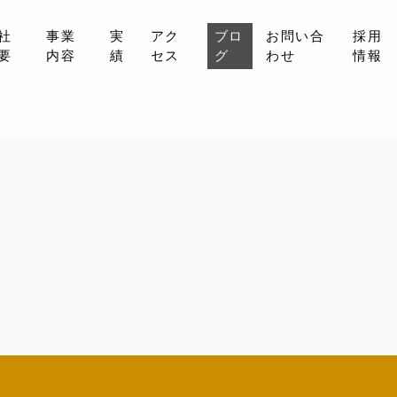
社
事業
実
アク
ブロ
お問い合
採用
要
内容
績
セス
グ
わせ
情報
会社概要
事業内容
実績
アクセス
ブログ