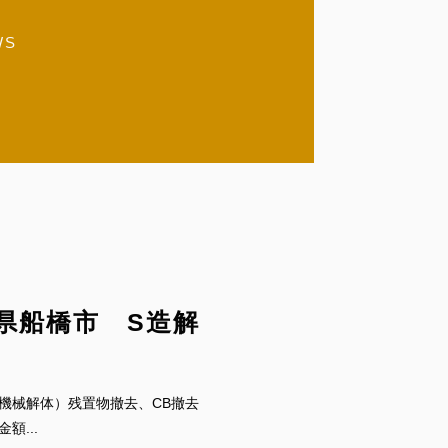
WS
木不動産）
県船橋市 S造解
し併用機械解体）残置物撤去、CB撤去
額...