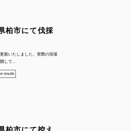
県柏市にて伐採
更新いたしました。実際の現場
して...
on results
県柏市にて控え