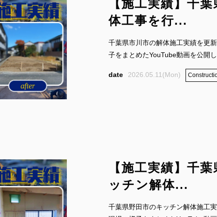
【施工実績】千葉
体工事を行...
千葉県市川市の解体施工実績を更新
子をまとめたYouTube動画を公開して
2026.05.11(Mon)
Constructio
FOLLOW US:
【施工実績】千葉
ッチン解体...
千葉県野田市のキッチン解体施工実