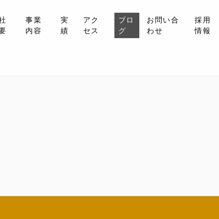
社
事業
実
アク
ブロ
お問い合
採用
要
内容
績
セス
グ
わせ
情報
会社概要
事業内容
実績
アクセス
ブログ