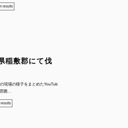
n results
県稲敷郡にて伐
現場の様子をまとめたYouTub
囲...
 results