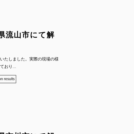
県流山市にて解
いたしました。実際の現場の様
おり...
on results