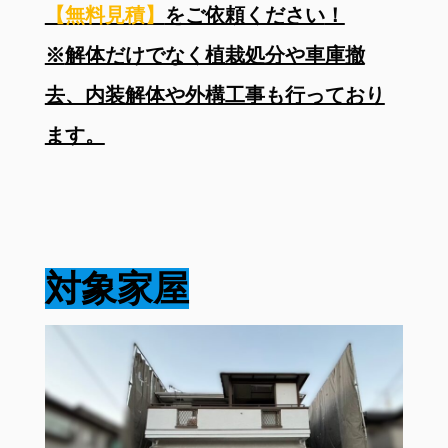
【無料見積】
をご依頼ください
！
※
解体だけでなく植栽処分や車庫撤
去、内装解体や外構工事も行っており
ます。
対象家屋