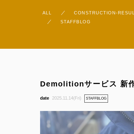
ALL
CONSTRUCTION-RESU
STAFFBLOG
Demolitionサービス
2025.11.14(Fri)
STAFFBLOG