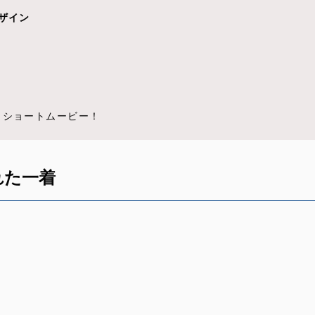
デザイン
かる！ショートムービー！
れた一着