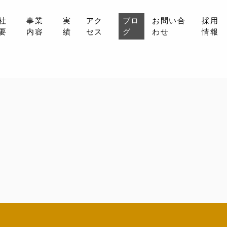
社
事業
実
アク
ブロ
お問い合
採用
要
内容
績
セス
グ
わせ
情報
会社概要
事業内容
実績
アクセス
ブログ